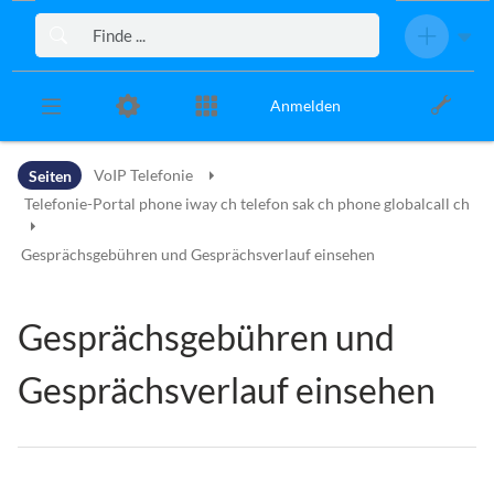
Zur Kopfleiste
Zur Hauptnavigation
Zu den Seitenwerkzeugen
Zum Arbeitsbereich
Anmelden
Seiten
VoIP Telefonie
Telefonie-Portal phone iway ch telefon sak ch phone globalcall ch
Gesprächsgebühren und Gesprächsverlauf einsehen
Gesprächsgebühren und
Gesprächsverlauf einsehen