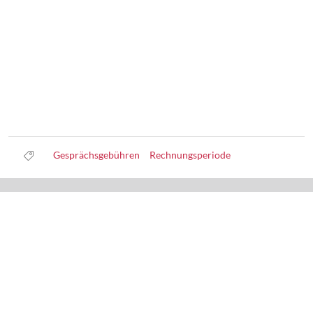
Gesprächsgebühren
Rechnungsperiode
Datenschutz
Nutzungsbedingungen
Haftungsausschluss
Impressum
Über