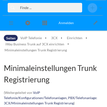
Zur Kopfleiste
Zur Hauptnavigation
Zu den Seitenwerkzeugen
Zum Arbeitsbereich
Anmelden
Seiten
VoIP Telefonie
3CX
Einrichten
iWay Business Trunk auf 3CX einrichten
Minimaleinstellungen Trunk Registrierung
Minimaleinstellungen Trunk
Registrierung
(Weitergeleitet von
VoIP
Telefonie/Konfigurationen/Telefonanlagen, PBX/Telefonanlage:
3CX/Minimaleinstellungen Trunk Registrierung
)