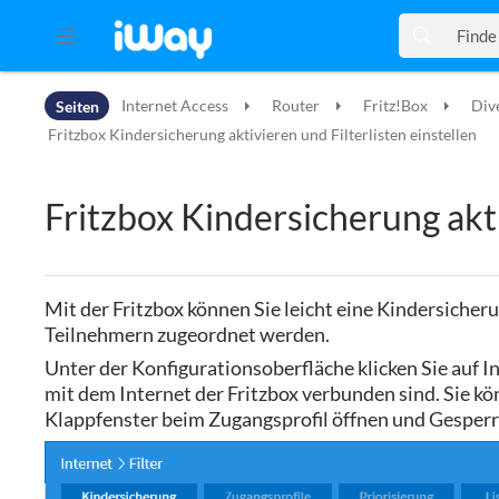
Zur Kopfleiste
Seiten
Internet Access
Router
Fritz!Box
Div
Zur Hauptnavigation
Zu den Seitenwerkzeugen
Fritzbox Kindersicherung aktivieren und Filterlisten einstellen
Zum Arbeitsbereich
Fritzbox Kindersicherung akti
Mit der Fritzbox können Sie leicht eine Kindersicher
Teilnehmern zugeordnet werden.
Unter der Konfigurationsoberfläche klicken Sie auf In
mit dem Internet der Fritzbox verbunden sind. Sie k
Klappfenster beim Zugangsprofil öffnen und Gesper