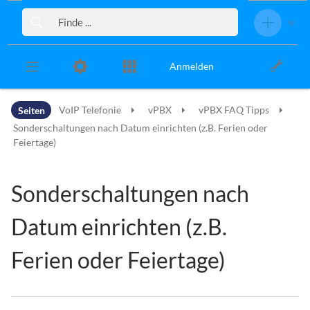
Zur Kopfleiste
Zur Hauptnavigation
Zu den Seitenwerkzeugen
Zum Arbeitsbereich
Anmelden
Seiten
VoIP Telefonie
vPBX
vPBX FAQ Tipps
Sonderschaltungen nach Datum einrichten (z.B. Ferien oder
Feiertage)
Sonderschaltungen nach
Datum einrichten (z.B.
Ferien oder Feiertage)