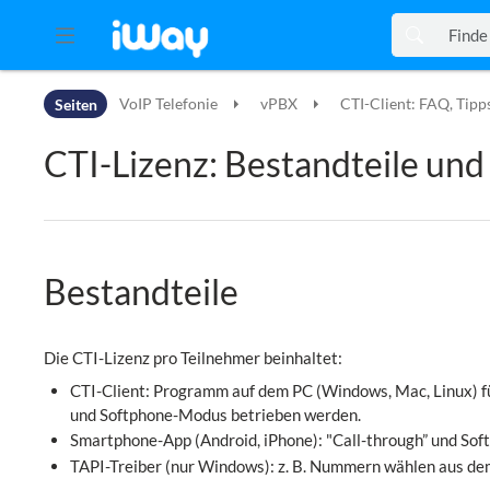
Zur Kopfleiste
Seiten
VoIP Telefonie
vPBX
CTI-Client: FAQ, Tipp
Zur Hauptnavigation
Zu den Seitenwerkzeugen
CTI-Lizenz: Bestandteile un
Zum Arbeitsbereich
Bestandteile
Die CTI-Lizenz pro Teilnehmer beinhaltet:
CTI-Client: Programm auf dem PC (Windows, Mac, Linux) fü
und Softphone-Modus betrieben werden.
Smartphone-App (Android, iPhone): "Call-through” und So
TAPI
-Treiber (nur Windows): z. B. Nummern wählen aus d