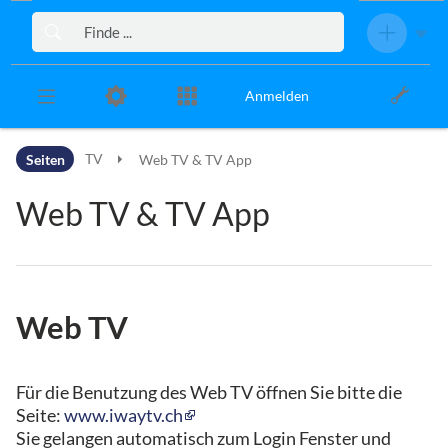
Zur Kopfleiste
Zur Hauptnavigation
Zu den Seitenwerkzeugen
Zum Arbeitsbereich
Anmelden
Seiten
TV
Web TV & TV App
Web TV & TV App
Web TV
Für die Benutzung des Web TV öffnen Sie bitte die
Seite:
www.iwaytv.ch
Sie gelangen automatisch zum Login Fenster und