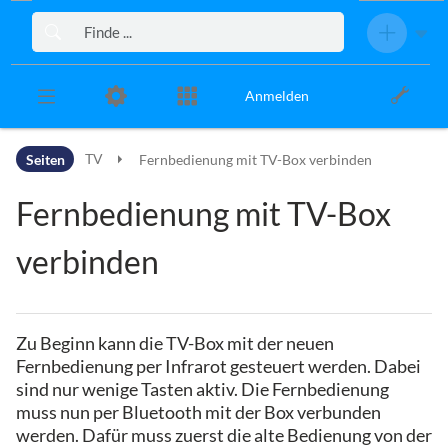
Zur Kopfleiste
Zur Hauptnavigation
Zu den Seitenwerkzeugen
Zum Arbeitsbereich
Anmelden
Seiten
TV
Fernbedienung mit TV-Box verbinden
Fernbedienung mit TV-Box
verbinden
Zu Beginn kann die TV-Box mit der neuen
Fernbedienung per Infrarot gesteuert werden. Dabei
sind nur wenige Tasten aktiv. Die Fernbedienung
muss nun per Bluetooth mit der Box verbunden
werden. Dafür muss zuerst die alte Bedienung von der