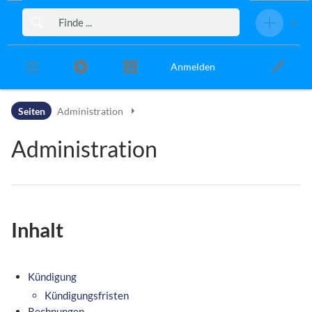
Zur Kopfleiste
Zur Hauptnavigation
Zu den Seitenwerkzeugen
Zum Arbeitsbereich
Anmelden
Seiten
Administration
Administration
Inhalt
Kündigung
Kündigungsfristen
Rechnungen